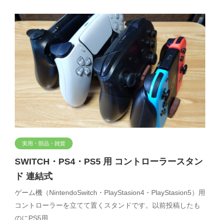
実用・部品・雑貨
SWITCH・PS4・PS5 用 コントローラースタン
ド 連結式
ゲーム機（NintendoSwitch・PlayStasion4・PlayStasion5）用
コントローラーを立てて置くスタンドです。以前投稿したも
のにPS5用…