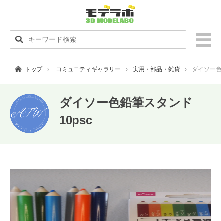
トップ
コミュニティギャラリー
実用・部品・雑貨
ダイソー色
ダイソー色鉛筆スタンド
10psc