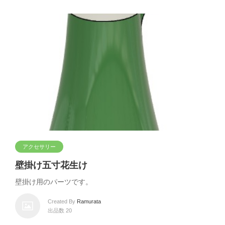
アクセサリー
壁掛け五寸花生け
壁掛け用のパーツです。
Created By
Ramurata
出品数 20