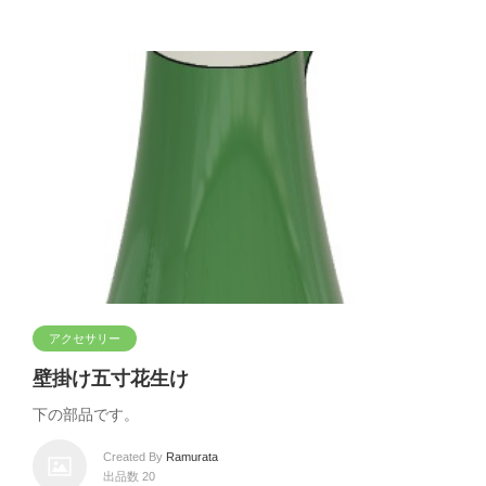
アクセサリー
壁掛け五寸花生け
下の部品です。
Created By
Ramurata
出品数 20