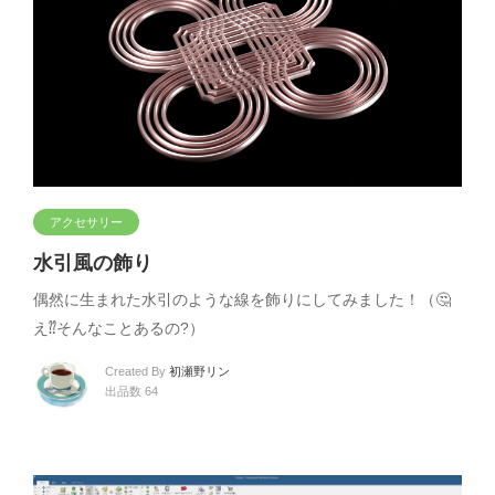
アクセサリー
水引風の飾り
偶然に生まれた水引のような線を飾りにしてみました！（🤔
え⁇そんなことあるの?）
Created By
初瀬野リン
出品数 64