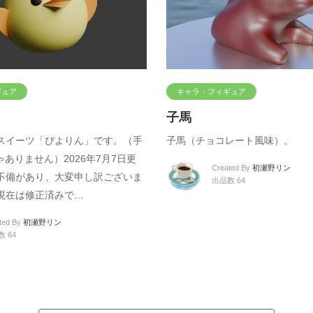
ギュア
キャラ・フィギュア
子馬
スイーツ「ぴよりん」です。（手
子馬（チョコレート風味）。
ゃありません）2026年7月7日更
Created By
初瀬野リン
不備があり、大変申し訳ございま
出品数 64
現在は修正済みで…
ted By
初瀬野リン
 64