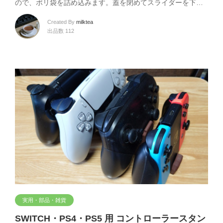
ので、ポリ袋を詰め込みます。蓋を閉めてスライダーを下…
Created By
milktea
出品数 112
実用・部品・雑貨
SWITCH・PS4・PS5 用 コントローラースタン