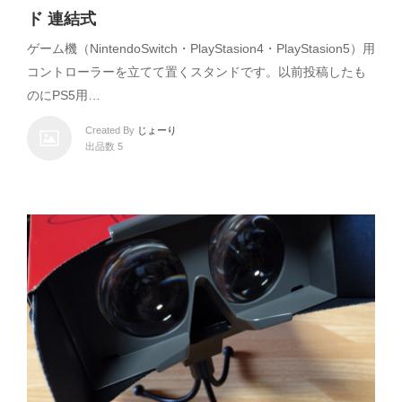
ド 連結式
ゲーム機（NintendoSwitch・PlayStasion4・PlayStasion5）用
コントローラーを立てて置くスタンドです。以前投稿したも
のにPS5用…
Created By
じょーり
出品数 5