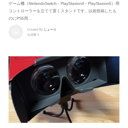
ゲーム機（NintendoSwitch・PlayStasion4・PlayStasion5）用
コントローラーを立てて置くスタンドです。以前投稿したも
のにPS5用…
Created By
じょーり
出品数 5