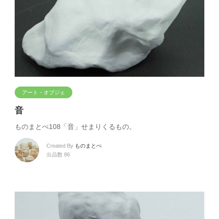
アート・オブジェ
音
ものまとぺ108「音」せまりくるもの。
Created By
ものまとぺ
出品数 86