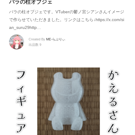
バラの柱オブジェ
バラの柱オブジェです。VTuberの鬱ノ宮シアンさんイメージ
で作らせていただきました。リンクはこちら↓https://x.com/si
an_suru29http…
Created By
ME-らぶりぃ
出品数 9