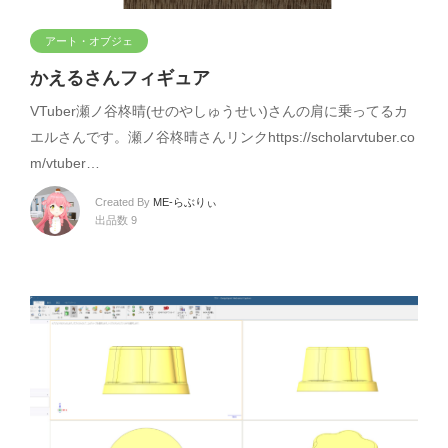
アート・オブジェ
かえるさんフィギュア
VTuber瀬ノ谷柊晴(せのやしゅうせい)さんの肩に乗ってるカ
エルさんです。瀬ノ谷柊晴さんリンクhttps://scholarvtuber.co
m/vtuber…
Created By
ME-らぶりぃ
出品数 9