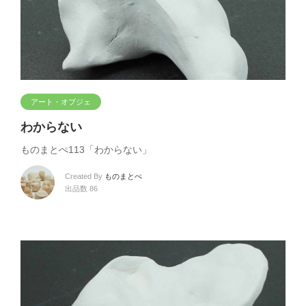
アート・オブジェ
わからない
ものまとぺ113「わからない」
Created By
ものまとぺ
出品数 86