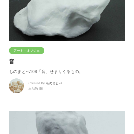
アート・オブジェ
音
ものまとぺ108「音」せまりくるもの。
Created By
ものまとぺ
出品数 86