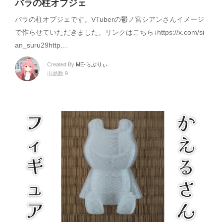
バラの柱オブジェ
バラの柱オブジェです。VTuberの鬱ノ宮シアンさんイメージ
で作らせていただきました。リンクはこちら↓https://x.com/si
an_suru29http…
Created By
ME-らぶりぃ
出品数 9