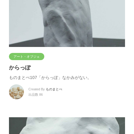
アート・オブジェ
からっぽ
ものまとぺ107「からっぽ」なかみがない。
Created By
ものまとぺ
出品数 86