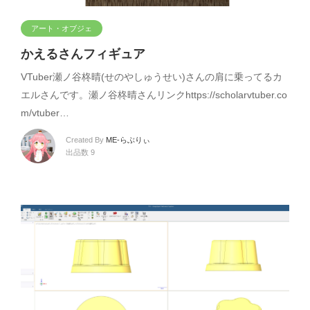
アート・オブジェ
かえるさんフィギュア
VTuber瀬ノ谷柊晴(せのやしゅうせい)さんの肩に乗ってるカ
エルさんです。瀬ノ谷柊晴さんリンクhttps://scholarvtuber.co
m/vtuber…
Created By
ME-らぶりぃ
出品数 9