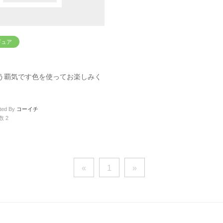
ギュア
う覇気です色を使ってお楽しみく
ted By
コーイチ
数 2
«
1
»