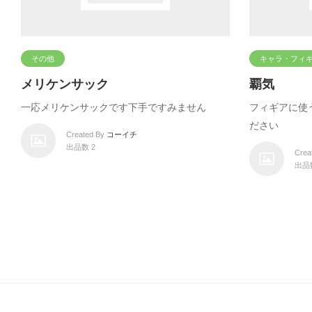
その他
キャラ・フィ
メリケンサック
覇気
一応メリケンサックです下手ですみません
フィギアに使
ださい
Created By
コーイチ
出品数 2
Crea
出品