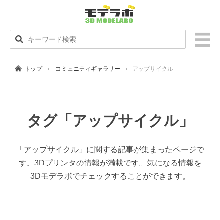
トップ
コミュニティギャラリー
アップサイクル
タグ「アップサイクル」
「アップサイクル」に関する記事が集まったページで
す。3Dプリンタの情報が満載です。気になる情報を
3Dモデラボでチェックすることができます。