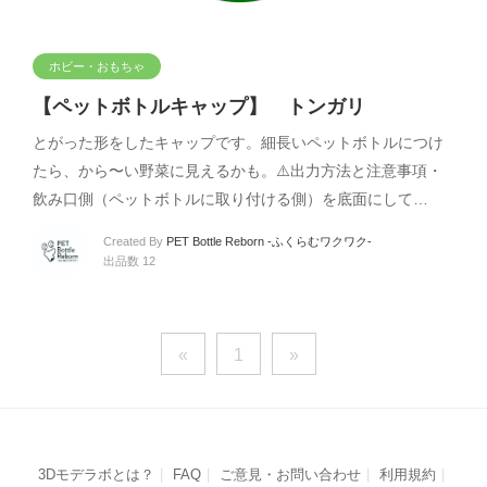
ホビー・おもちゃ
【ペットボトルキャップ】 トンガリ
とがった形をしたキャップです。細長いペットボトルにつけ
たら、から〜い野菜に見えるかも。⚠️出力方法と注意事項・
飲み口側（ペットボトルに取り付ける側）を底面にして…
Created By
PET Bottle Reborn -ふくらむワクワク-
出品数 12
«
1
»
3Dモデラボとは？
FAQ
ご意見・お問い合わせ
利用規約