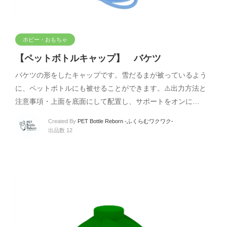
ホビー・おもちゃ
【ペットボトルキャップ】 バケツ
バケツの形をしたキャップです。雪だるまが被っているよう
に、ペットボトルにも被せることができます。⚠️出力方法と
注意事項・上面を底面にして配置し、サポートをオンに…
Created By
PET Bottle Reborn -ふくらむワクワク-
出品数 12