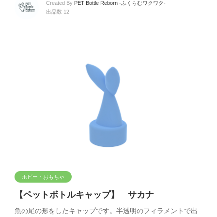
Created By
PET Bottle Reborn -ふくらむワクワク-
出品数 12
ホビー・おもちゃ
【ペットボトルキャップ】 サカナ
魚の尾の形をしたキャップです。半透明のフィラメントで出