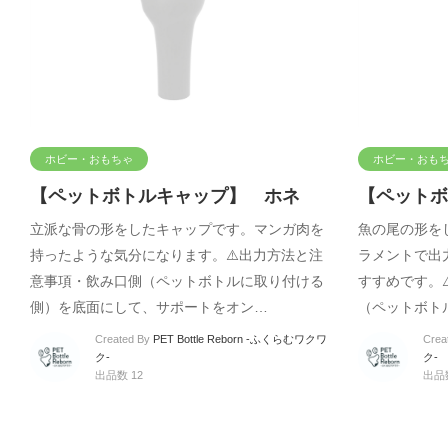
ホビー・おもちゃ
ホビー・おも
【ペットボトルキャップ】 ホネ
【ペットボ
立派な骨の形をしたキャップです。マンガ肉を
魚の尾の形を
持ったような気分になります。⚠️出力方法と注
ラメントで出
意事項・飲み口側（ペットボトルに取り付ける
すすめです。
側）を底面にして、サポートをオン…
（ペットボト
Created By
PET Bottle Reborn -ふくらむワクワ
Crea
ク-
ク-
出品数 12
出品数