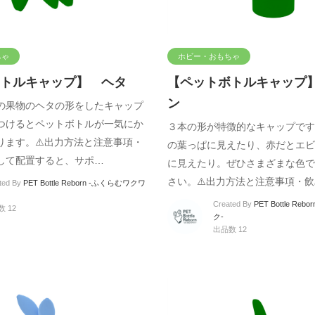
ちゃ
ホビー・おもちゃ
トルキャップ】 ヘタ
【ペットボトルキャップ
ン
の果物のヘタの形をしたキャップ
つけるとペットボトルが一気にか
３本の形が特徴的なキャップです
ります。⚠️出力方法と注意事項・
の葉っぱに見えたり、赤だとエビ
して配置すると、サポ…
に見えたり。ぜひさまざまな色で
さい。⚠️出力方法と注意事項・
ted By
PET Bottle Reborn -ふくらむワクワ
Created By
PET Bottle Re
 12
ク-
出品数 12