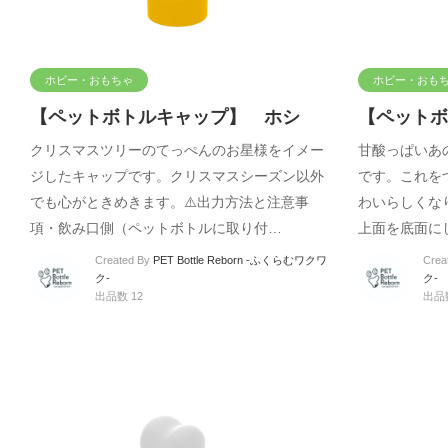
ホビー・おもちゃ
ホビー・おも
【ペットボトルキャップ】 ホシ
【ペットボ
クリスマスツリーのてっぺんのお星様をイメー
甘酸っぱいあ
ジしたキャップです。クリスマスシーズン以外
です。これを
でも心がときめきます。⚠️出力方法と注意事
わいらしくな
項・飲み口側（ペットボトルに取り付…
上面を底面に
Created By
PET Bottle Reborn -ふくらむワクワ
Crea
ク-
ク-
出品数 12
出品数