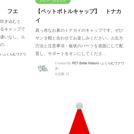
ホビー・おもちゃ
】 フエ
【ペットボトルキャップ】 トナカ
イ
吹き込むと、
るキャップで
真っ赤なお鼻のトナカイのキャップです。ぜひ
違いなし。⚠️
サンタ帽と合わせてお楽しみください。⚠️出力
の…
方法と注意事項・板状のパーツを底面にして配
置し、サポートをオンにしてくださ…
born -ふくらむワクワ
Created By
PET Bottle Reborn -ふくらむワクワ
ク-
出品数 12