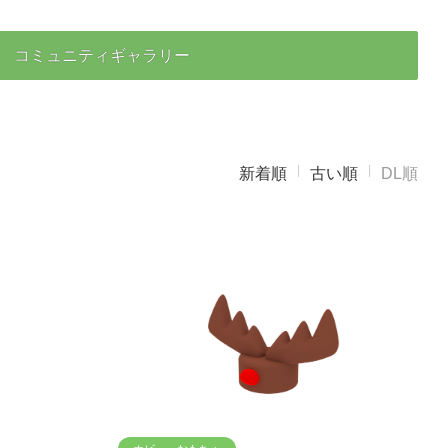
コミュニティギャラリー
新着順
古い順
DL順