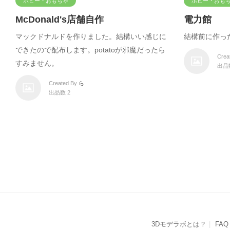
ホビー・おもちゃ
ホビー・おも
McDonald's店舗自作
電力館
マックドナルドを作りました。結構いい感じに
結構前に作っ
できたので配布します。potatoが邪魔だったら
Crea
すみません。
出品
Created By
ら
出品数 2
3Dモデラボとは？
FAQ