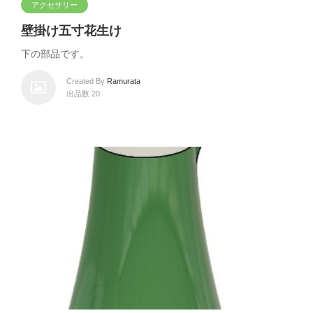
アクセサリー
壁掛け五寸花生け
下の部品です。
Created By
Ramurata
出品数 20