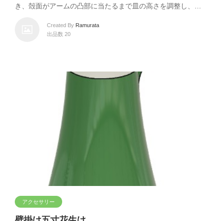
き、殻面がアームの凸部に当たるまで皿の高さを調整し、…
Created By
Ramurata
出品数 20
アクセサリー
壁掛け五寸花生け