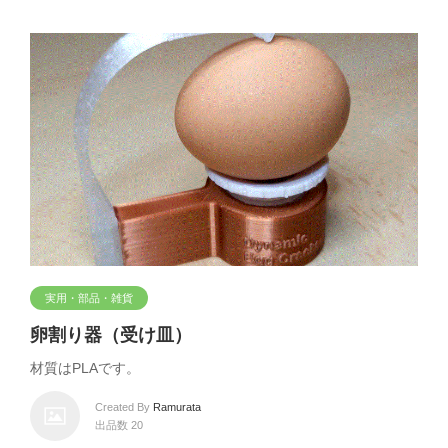
実用・部品・雑貨
卵割り器（受け皿）
材質はPLAです。
Created By
Ramurata
出品数 20