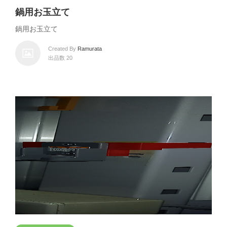
鍋用お玉立て
鍋用お玉立て
Created By
Ramurata
出品数 20