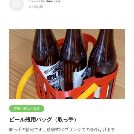
Created By
Ramurata
出品数 20
実用・部品・雑貨
ビール瓶用バッグ（取っ手）
取っ手の情報です。積層式3Dプリンタでの条件は以下で